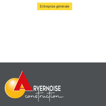
Entreprise générale
Clermont Ferrand
Pôle Médical Pérignat-
lès-Sarliève