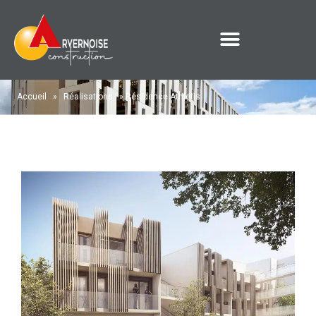
Accueil
»
Réalisations
»
Résidence Athletis